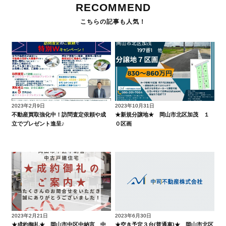
RECOMMEND
2023年2月9日
2023年10月31日
不動産買取強化中！訪問査定依頼や成
★新規分譲地★ 岡山市北区加茂 １
立でプレゼント進呈♪
０区画
2023年2月21日
2023年6月30日
★成約御礼★ 岡山市中区中納言 中
★空き予定３台(普通車)★ 岡山市北区