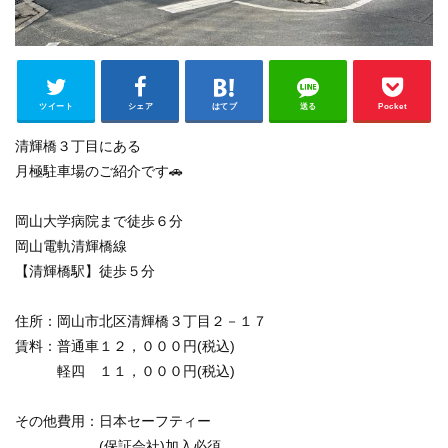
ツイート
シェア
はてブ
送る
Pocket
清輝橋３丁目にある
月極駐車場のご紹介です🚗
岡山大学病院まで徒歩６分
岡山電軌清輝橋線
【清輝橋駅】徒歩５分
住所：岡山市北区清輝橋３丁目２－１７
賃料：普通車１２，０００円(税込)
軽四 １１，０００円(税込)
その他費用：日本セーフティー
(保証会社)加入必須