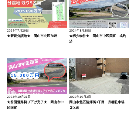
2024年7月26日
2024年3月28日
★新規分譲地★ 岡山市北区加茂
★稀少物件★ 岡山市中区国富 成約
済
2023年10月31日
2022年10月3日
★前面道路切り下げ完了★ 岡山市中
岡山市北区清輝橋3丁目 月極駐車場
区国富
２区画