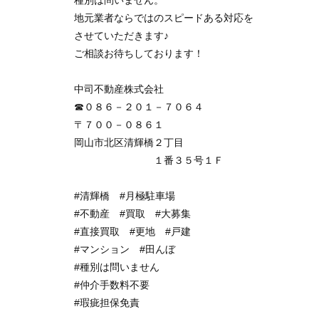
種別は問いません。
地元業者ならではのスピードある対応を
させていただきます♪
ご相談お待ちしております！
中司不動産株式会社
☎０８６－２０１－７０６４
〒７００－０８６１
岡山市北区清輝橋２丁目
１番３５号１Ｆ
#清輝橋
#月極駐車場
#不動産
#買取
#大募集
#直接買取
#更地
#戸建
#マンション
#田んぼ
#種別は問いません
#仲介手数料不要
#瑕疵担保免責