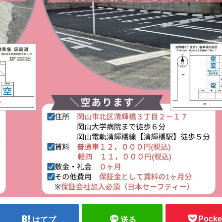
Pocke
はてブ
送る