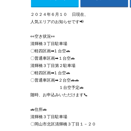
２０２４年６月１０ 日現在、
人気エリアのお知らせです📢
👀空き状況👀
清輝橋３丁目駐車場
〇軽四区画➡1 台空🚗
〇普通車区画➡１台空🚗
清輝橋３丁目第２駐車場
〇軽四区画➡1 台空🚗
〇普通車区画➡２台空🚗🚗
１台空予定🚗
随時、お申込みいただけます📞
🚗住所🚗
清輝橋３丁目駐車場
〇岡山市北区清輝橋３丁目１－２０